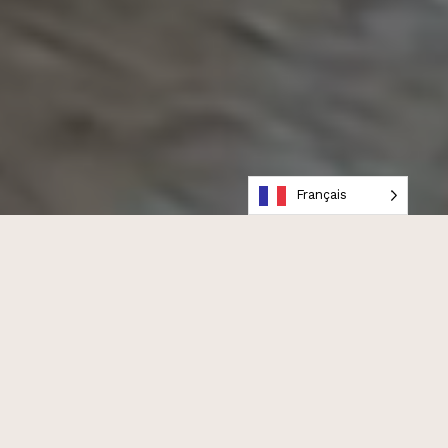
Français
NOUS CRÉONS DES PORTRAITS
VRAIS +
LUMINEUX
NOTRE APPROCHE