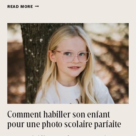
ET
READ MORE
SI
VOS
PLUS
BEAUX
SOUVENIRS
SORTAIENT
DE
VOTRE
TÉLÉPHONE?
Comment habiller son enfant
pour une photo scolaire parfaite